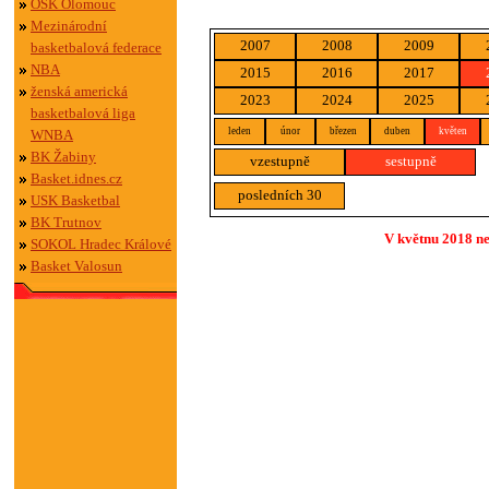
OSK Olomouc
Mezinárodní
2007
2008
2009
basketbalová federace
NBA
2015
2016
2017
ženská americká
2023
2024
2025
basketbalová liga
leden
únor
březen
duben
květen
WNBA
BK Žabiny
vzestupně
sestupně
Basket.idnes.cz
posledních 30
USK Basketbal
BK Trutnov
V květnu 2018 ne
SOKOL Hradec Králové
Basket Valosun