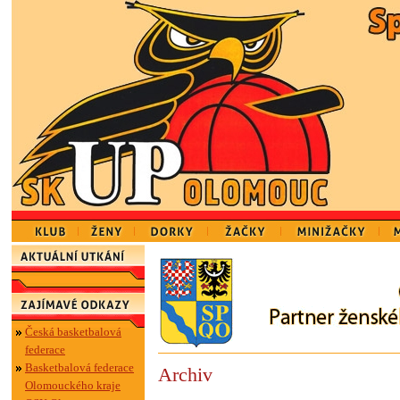
Česká basketbalová
federace
Basketbalová federace
Archiv
Olomouckého kraje