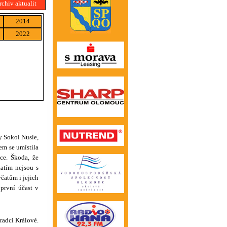
rchiv aktualit
2014
2022
y Sokol Nusle,
em se umístila
čce. Škoda, že
zatím nejsou s
atům i jejich
 první účast v
radci Králové.