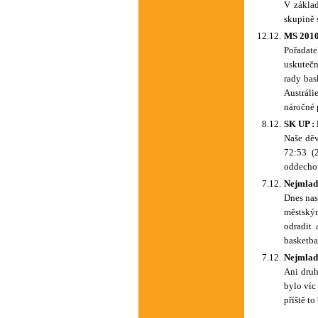
V základ
skupině 
12.12.
MS 2010
Pořadate
uskutečn
rady bas
Austráli
náročné
8.12.
SK UP :
Naše děv
72:53 (
oddechov
7.12.
Nejmlad
Dnes nas
městským
odradit
basketba
7.12.
Nejmlad
Ani druh
bylo víc
příště to