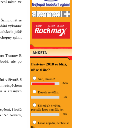
rvní místo ve
. Šampionát se
sedání výkonné
ucházela ještě
schopny splnit
Karu Trutnov B
 bodů, ale po
Pastviny 2018 se blíží,
už se těšíte?
Ano, strašně!
ní v životě. S
84%
ím neúspěchem
ví a krásných
Docela se těším.
1%
Už měsíc brečím,
epšení, i košů
protože letos nemůžu jet
0%
 : 57. Nevadí,
Letos nejedu, nechce se
mi