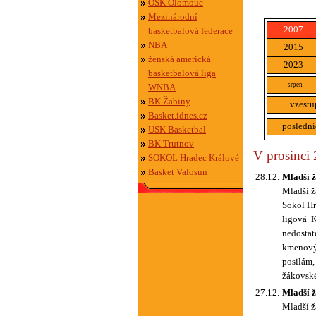
OSK Olomouc
Mezinárodní
2007
basketbalová federace
NBA
2015
ženská americká
2023
basketbalová liga
srpen
WNBA
BK Žabiny
vzestu
Basket.idnes.cz
poslední
USK Basketbal
BK Trutnov
V prosinci 
SOKOL Hradec Králové
Basket Valosun
28.12.
Mladší ž
Mladší ž
Sokol Hr
ligová K
nedostat
kmenovým
posilám,
žákovské
27.12.
Mladší 
Mladší ž