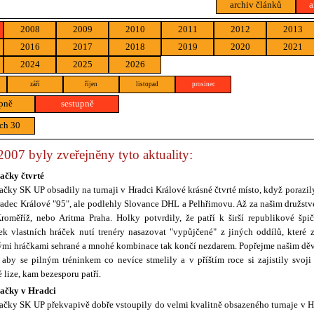
archiv článků
a
2008
2009
2010
2011
2012
2013
2016
2017
2018
2019
2020
2021
2024
2025
2026
září
říjen
listopad
prosinec
pně
sestupně
ch 30
2007 byly zveřejněny tyto aktuality:
ačky čtvrté
ačky SK UP obsadily na turnaji v Hradci Králové krásné čtvrté místo, když porazil
adec Králové "95", ale podlehly Slovance DHL a Pelhřimovu. Až za našim družstv
roměříž, nebo Aritma Praha. Holky potvrdily, že patří k širší republikové špi
ek vlastních hráček nutí trenéry nasazovat "vypůjčené" z jiných oddílů, které 
i hráčkami sehrané a mnohé kombinace tak končí nezdarem. Popřejme našim děvč
 aby se pilným tréninkem co nevíce stmelily a v příštím roce si zajistily svoji
 lize, kam bezesporu patří.
žačky v Hradci
ačky SK UP překvapivě dobře vstoupily do velmi kvalitně obsazeného turnaje v H