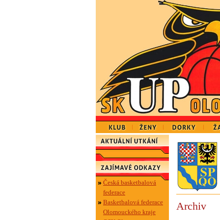
Česká basketbalová
federace
Basketbalová federace
Archiv
Olomouckého kraje