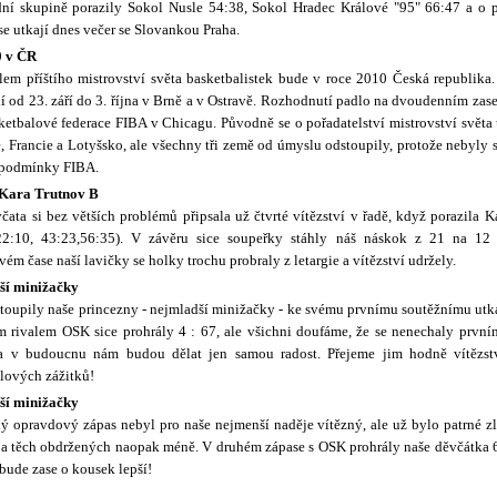
ní skupině porazily Sokol Nusle 54:38, Sokol Hradec Králové "95" 66:47 a o p
se utkají dnes večer se Slovankou Praha.
 v ČR
lem příštího mistrovství světa basketbalistek bude v roce 2010 Česká republika
í od 23. září do 3. října v Brně a v Ostravě. Rozhodnutí padlo na dvoudenním za
ketbalové federace FIBA v Chicagu. Původně se o pořadatelství mistrovství světa 
e, Francie a Lotyšsko, ale všechny tři země od úmyslu odstoupily, protože nebyly 
 podmínky FIBA.
 Kara Trutnov B
čata si bez větších problémů připsala už čtvrté vítězství v řadě, když porazila 
22:10, 43:23,56:35). V závěru sice soupeřky stáhly náš náskok z 21 na 12
ém čase naší lavičky se holky trochu probraly z letargie a vítězství udržely.
ší minižačky
toupily naše princezny - nejmladší minižačky - ke svému prvnímu soutěžnímu utká
 rivalem OSK sice prohrály 4 : 67, ale všichni doufáme, že se nenechaly prvn
 a v budoucnu nám budou dělat jen samou radost. Přejeme jim hodně vítězst
lových zážitků!
ší minižačky
ý opravdový zápas nebyl pro naše nejmenší naděje vítězný, ale už bylo patrné zl
 a těch obdržených naopak méně. V druhém zápase s OSK prohrály naše děvčátka 6
 bude zase o kousek lepší!