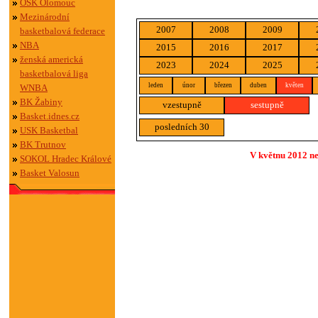
OSK Olomouc
Mezinárodní
2007
2008
2009
basketbalová federace
NBA
2015
2016
2017
ženská americká
2023
2024
2025
basketbalová liga
leden
únor
březen
duben
květen
WNBA
BK Žabiny
vzestupně
sestupně
Basket.idnes.cz
posledních 30
USK Basketbal
BK Trutnov
V květnu 2012 ne
SOKOL Hradec Králové
Basket Valosun