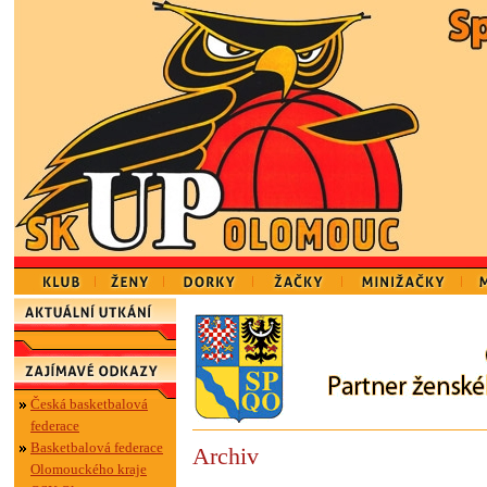
Česká basketbalová
federace
Basketbalová federace
Archiv
Olomouckého kraje