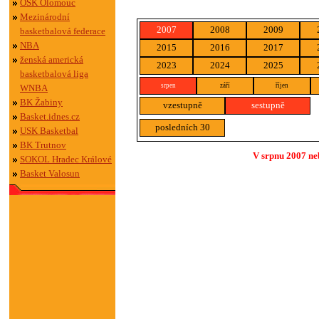
OSK Olomouc
Mezinárodní
2007
2008
2009
basketbalová federace
NBA
2015
2016
2017
ženská americká
2023
2024
2025
basketbalová liga
srpen
září
říjen
WNBA
BK Žabiny
vzestupně
sestupně
Basket.idnes.cz
posledních 30
USK Basketbal
BK Trutnov
V srpnu 2007 ne
SOKOL Hradec Králové
Basket Valosun