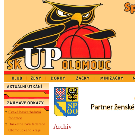
Česká basketbalová
federace
Basketbalová federace
Archiv
Olomouckého kraje