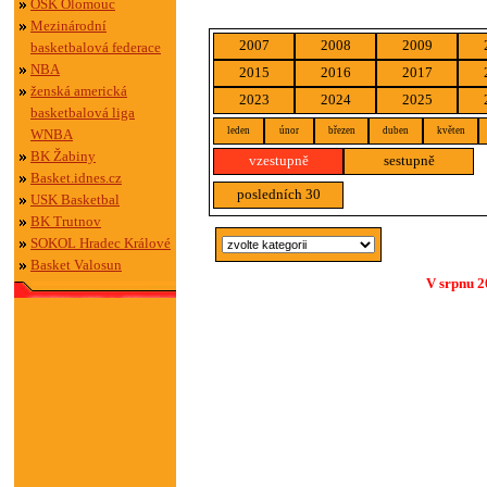
OSK Olomouc
Mezinárodní
2007
2008
2009
basketbalová federace
NBA
2015
2016
2017
ženská americká
2023
2024
2025
basketbalová liga
leden
únor
březen
duben
květen
WNBA
BK Žabiny
vzestupně
sestupně
Basket.idnes.cz
posledních 30
USK Basketbal
BK Trutnov
SOKOL Hradec Králové
Basket Valosun
V srpnu 2