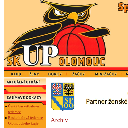
Česká basketbalová
federace
Basketbalová federace
Archiv
Olomouckého kraje