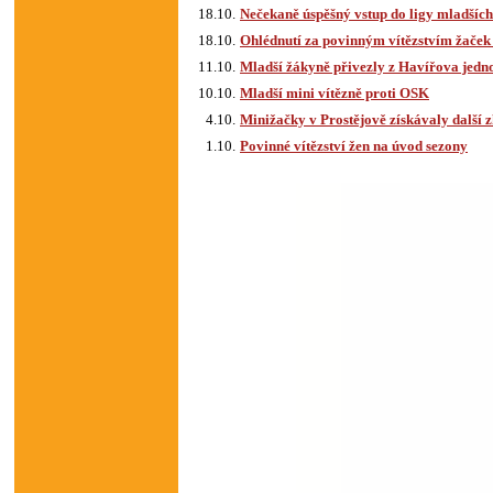
18.10.
Nečekaně úspěšný vstup do ligy mladšíc
18.10.
Ohlédnutí za povinným vítězstvím žaček
11.10.
Mladší žákyně přivezly z Havířova jedno 
10.10.
Mladší mini vítězně proti OSK
4.10.
Minižačky v Prostějově získávaly další z
1.10.
Povinné vítězství žen na úvod sezony