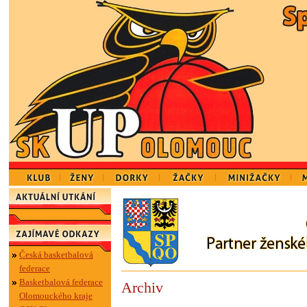
Česká basketbalová
federace
Basketbalová federace
Archiv
Olomouckého kraje