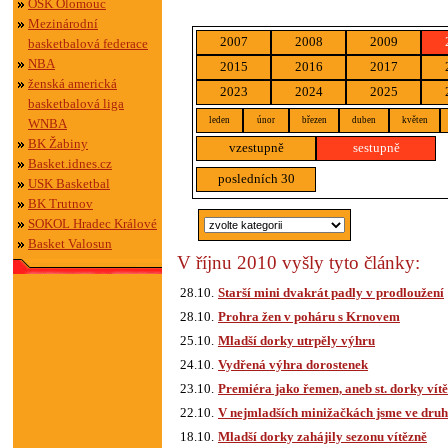
OSK Olomouc
Mezinárodní
2007
2008
2009
basketbalová federace
NBA
2015
2016
2017
ženská americká
2023
2024
2025
basketbalová liga
leden
únor
březen
duben
květen
WNBA
BK Žabiny
vzestupně
sestupně
Basket.idnes.cz
posledních 30
USK Basketbal
BK Trutnov
SOKOL Hradec Králové
Basket Valosun
V říjnu 2010 vyšly tyto články:
28.10.
Starší mini dvakrát padly v prodloužení
28.10.
Prohra žen v poháru s Krnovem
25.10.
Mladší dorky utrpěly výhru
24.10.
Vydřená výhra dorostenek
23.10.
Premiéra jako řemen, aneb st. dorky vít
22.10.
V nejmladších minižačkách jsme ve dru
18.10.
Mladší dorky zahájily sezonu vítězně