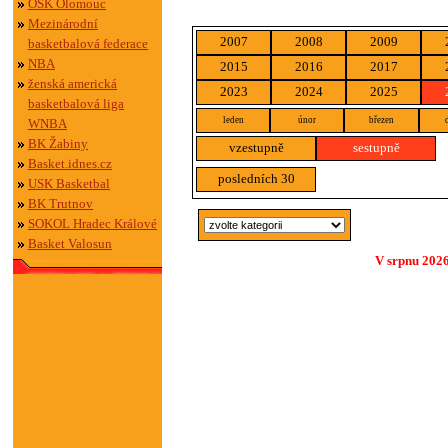
OSK Olomouc
Mezinárodní
2007
2008
2009
basketbalová federace
NBA
2015
2016
2017
ženská americká
2023
2024
2025
basketbalová liga
leden
únor
březen
WNBA
BK Žabiny
vzestupně
sestupně
Basket.idnes.cz
posledních 30
USK Basketbal
BK Trutnov
SOKOL Hradec Králové
Basket Valosun
V srpnu 2026