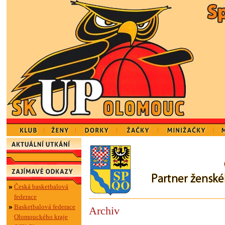
Česká basketbalová
federace
Basketbalová federace
Archiv
Olomouckého kraje