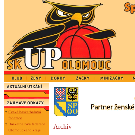
Česká basketbalová
federace
Basketbalová federace
Archiv
Olomouckého kraje