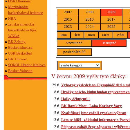
OSK Olomouc
Mezinárodní
2007
2008
2009
basketbalová federace
NBA
2015
2016
2017
ženská americká
2023
2024
2025
basketbalová liga
leden
únor
březen
duben
květen
WNBA
BK Žabiny
vzestupně
sestupně
Basket.idnes.cz
posledních 30
USK Basketbal
BK Trutnov
SOKOL Hradec Králové
Basket Valosun
V červnu 2009 vyšly tyto články:
29.6.
Výborný výsledek na Olympiádě dětí a m
8.6.
Hráčky našeho klubu budou reprezentova
7.6.
Holky děkujem!!!
6.6.
BK Baník Most - Loko Karlovy Vary
5.6.
Kvalifikaci jsme začali vysokou výhrou
3.6.
Léto se blíží - základní informace o Past
2.6.
Přípravu zahájí ženy zápasem s výběrem 