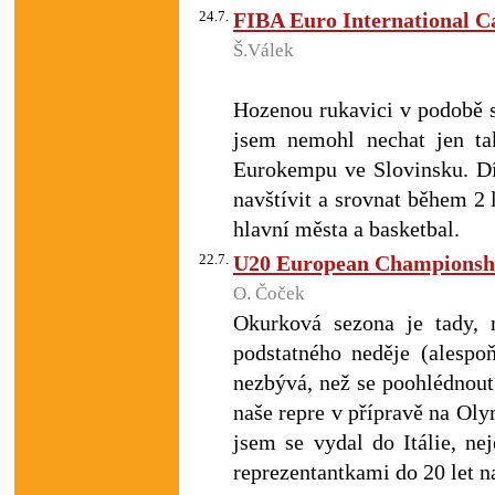
24.7.
FIBA Euro International Ca
Š.Válek
Hozenou rukavici v podobě 
jsem nemohl nechat jen ta
Eurokempu ve Slovinsku. D
navštívit a srovnat během 2 
hlavní města a basketbal.
22.7.
U20 European Champions
O. Čoček
Okurková sezona je tady,
podstatného neděje (alesp
nezbývá, než se poohlédnout
naše repre v přípravě na Ol
jsem se vydal do Itálie, ne
reprezentantkami do 20 let 