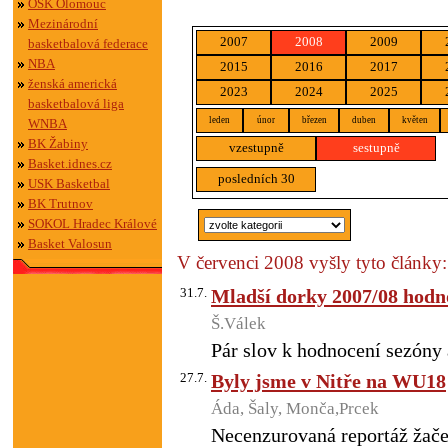
OSK Olomouc
Mezinárodní
2007
2008
2009
basketbalová federace
NBA
2015
2016
2017
ženská americká
2023
2024
2025
basketbalová liga
leden
únor
březen
duben
květen
WNBA
BK Žabiny
vzestupně
sestupně
Basket.idnes.cz
posledních 30
USK Basketbal
BK Trutnov
SOKOL Hradec Králové
Basket Valosun
V červenci 2008 vyšly tyto články:
31.7.
Mladší dorky 2007/08 hodn
Š.Válek
Pár slov k hodnocení sezóny 
27.7.
Byly jsme v Nitře na WU18
Áda, Šaly, Monča,Prcek
Necenzurovaná reportáž žač