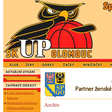
Česká basketbalová
federace
Basketbalová federace
Archiv
Olomouckého kraje