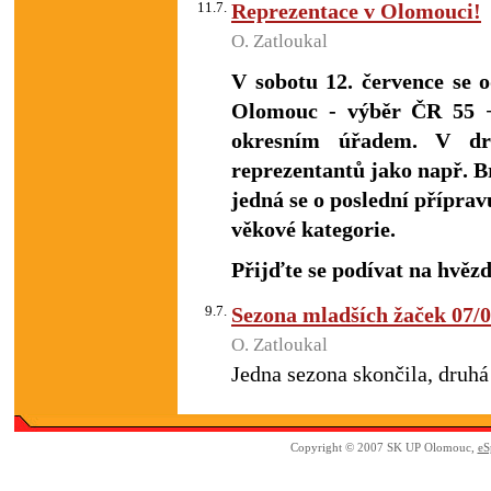
11.7.
Reprezentace v Olomouci!
O. Zatloukal
V sobotu 12. července se 
Olomouc - výběr ČR 55 +,
okresním úřadem. V dr
reprezentantů jako např. B
jedná se o poslední příprav
věkové kategorie.
Přijďte se podívat na hvěz
9.7.
Sezona mladších žaček 07/
O. Zatloukal
Jedna sezona skončila, druhá
Copyright © 2007 SK UP Olomouc,
eS