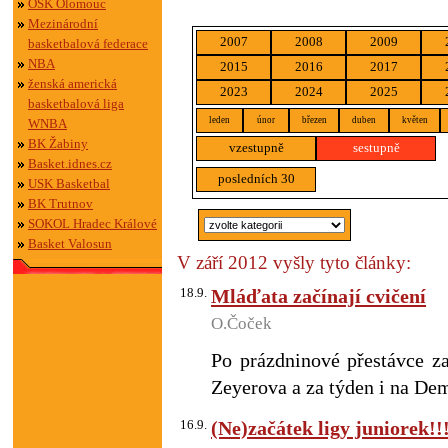
OSK Olomouc
Mezinárodní
2007
2008
2009
basketbalová federace
NBA
2015
2016
2017
ženská americká
2023
2024
2025
basketbalová liga
leden
únor
březen
duben
květen
WNBA
BK Žabiny
vzestupně
sestupně
Basket.idnes.cz
posledních 30
USK Basketbal
BK Trutnov
SOKOL Hradec Králové
Basket Valosun
V září 2012 vyšly tyto články:
18.9.
Mláďata začínají cvičení
O.Čoček
Po prázdninové přestávce z
Zeyerova a za týden i na De
16.9.
(Ne)začátek ligy juniorek!!