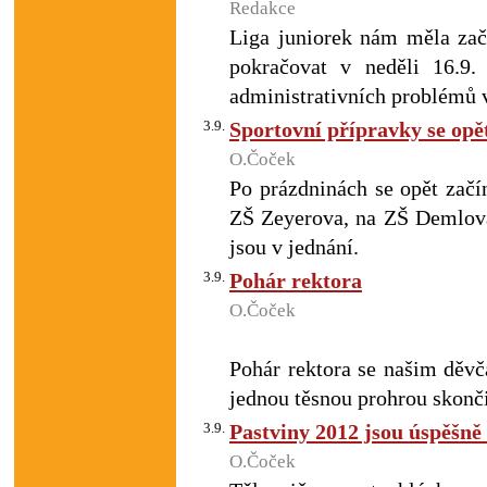
Redakce
Liga juniorek nám měla zač
pokračovat v neděli 16.9.
administrativních problémů v
3.9.
Sportovní přípravky se opě
O.Čoček
Po prázdninách se opět začí
ZŠ Zeyerova, na ZŠ Demlova
jsou v jednání.
3.9.
Pohár rektora
O.Čoček
Pohár rektora se našim děvč
jednou těsnou prohrou skonč
3.9.
Pastviny 2012 jsou úspěšně
O.Čoček