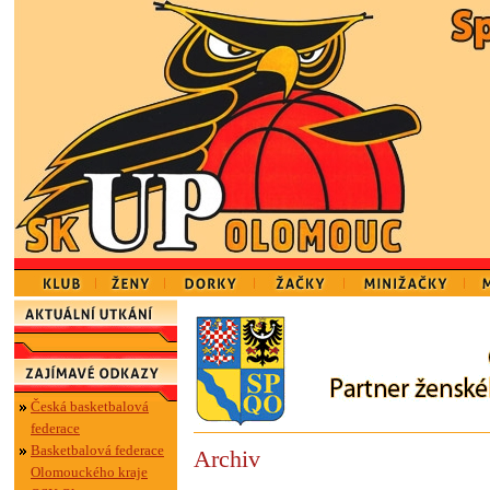
Česká basketbalová
federace
Basketbalová federace
Archiv
Olomouckého kraje