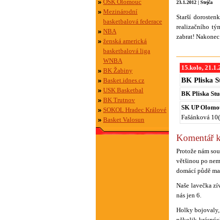
OSK Olomouc
23.1.2012 | Stejča
Mezinárodní
Starší dorosten
basketbalová federace
realizačního tý
NBA
zabrat! Nakonec 
ženská americká
basketbalová liga
WNBA
15.kolo, 21.1
BK Žabiny
BK Pliska S
Basket.idnes.cz
USK Basketbal
BK Pliska St
BK Trutnov
SK UP Olomo
SOKOL Hradec Králové
Fašánková 10(
Basket Valosun
Komentář k
Protože nám soup
většinou po nem
domácí půdě mali
Naše lavečka zív
nás jen 6.
Holky bojovaly, 
několik krásnýc