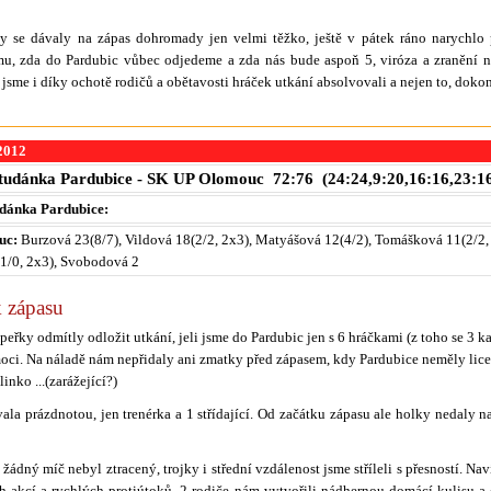
ky se dávaly na zápas dohromady jen velmi těžko, ještě v pátek ráno narychlo 
mu, zda do Pardubic vůbec odjedeme a zda nás bude aspoň 5, viróza a zranění 
jsme i díky ochotě rodičů a obětavosti hráček utkání absolvovali a nejen to, dokonc
.2012
tudánka Pardubice - SK UP Olomouc 72:76 (24:24,9:20,16:16,23:1
udánka Pardubice:
uc:
Burzová 23(8/7), Vildová 18(2/2, 2x3), Matyášová 12(4/2), Tomášková 11(2/2,
1/0, 2x3), Svobodová 2
 zápasu
eřky odmítly odložit utkání, jeli jsme do Pardubic jen s 6 hráčkami (z toho se 3 k
oci. Na náladě nám nepřidaly ani zmatky před zápasem, kdy Pardubice neměly licen
nko ...(zarážející?)
ala prázdnotou, jen trenérka a 1 střídající. Od začátku zápasu ale holky nedaly na 
žádný míč nebyl ztracený, trojky i střední vzdálenost jsme stříleli s přesností. Na
h akcí a rychlých protiútoků. 2 rodiče nám vytvořili nádhernou domácí kulisu a 