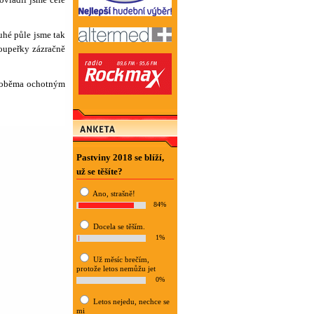
uhé půle jsme tak
soupeřky zázračně
(i oběma ochotným
Pastviny 2018 se blíží,
už se těšíte?
Ano, strašně!
84%
Docela se těším.
1%
Už měsíc brečím,
protože letos nemůžu jet
0%
Letos nejedu, nechce se
mi