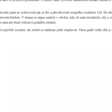
vodu jsme se vyhecovali jak to šlo a převálcovali soupeřky rozdílem 11b. Do dr
lativním klidem. V drama se zápas změnil v závěru, kdy už nám docházely síly a 
e nám ale těsné vítězství podařilo ubránit.
ží největší ocenění, ale určitě se můžeme ještě zlepšovat. Všem patří velké dík 