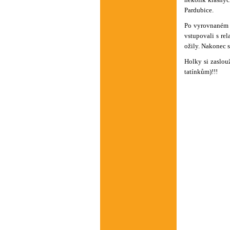
Pardubice.
Po vyrovnaném ú
vstupovali s re
ožily. Nakonec s
Holky si zaslou
tatínkům)!!!