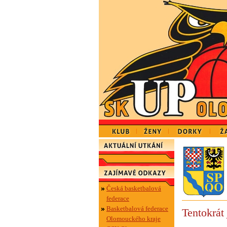
Česká basketbalová
federace
Basketbalová federace
Tentokrát 
Olomouckého kraje