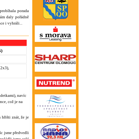
probíhala porada
nám daly pořádně
e i vyhráli...
6)
 2x3),
adetkami), navíc
ce, což je na
hřišti znát, že je
víc jsme předvedli
ovládli jsme celé