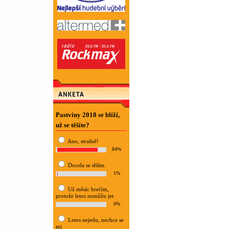
Pastviny 2018 se blíží,
už se těšíte?
Ano, strašně!
84%
Docela se těším.
1%
Už měsíc brečím,
protože letos nemůžu jet
0%
Letos nejedu, nechce se
mi