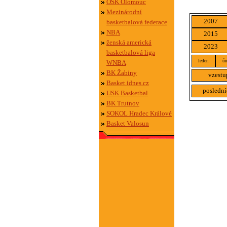
OSK Olomouc
Mezinárodní
2007
basketbalová federace
NBA
2015
ženská americká
2023
basketbalová liga
leden
ún
WNBA
BK Žabiny
vzestu
Basket.idnes.cz
poslední
USK Basketbal
BK Trutnov
SOKOL Hradec Králové
Basket Valosun