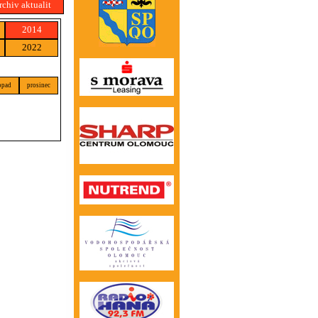
rchiv aktualit
2014
2022
opad
prosinec