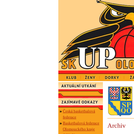
Česká basketbalová
federace
Basketbalová federace
Archiv
Olomouckého kraje