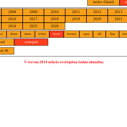
archiv článků
a
2008
2009
2010
2011
2012
2013
2016
2017
2018
2019
2020
2021
2024
2025
2026
or
březen
duben
květen
červen
červenec
srpen
září
říjen
list
pně
sestupně
ch 30
V červnu 2014 nebyla zveřejněna žádná aktualita.