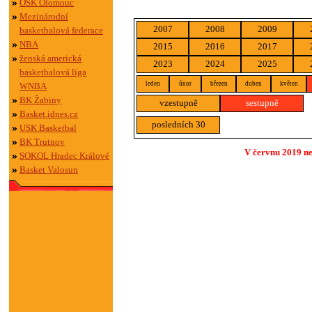
OSK Olomouc
Mezinárodní
2007
2008
2009
basketbalová federace
NBA
2015
2016
2017
ženská americká
2023
2024
2025
basketbalová liga
leden
únor
březen
duben
květen
WNBA
BK Žabiny
vzestupně
sestupně
Basket.idnes.cz
posledních 30
USK Basketbal
BK Trutnov
V červnu 2019 ne
SOKOL Hradec Králové
Basket Valosun