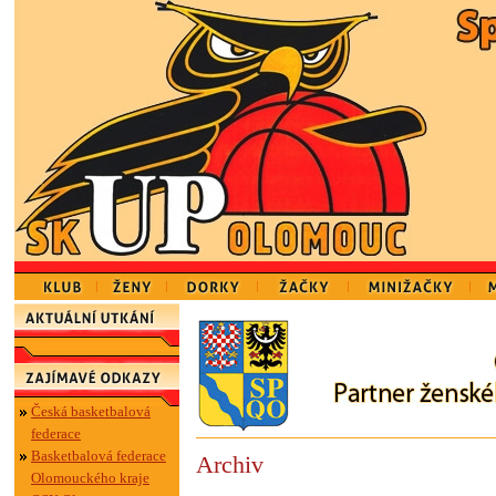
Česká basketbalová
federace
Basketbalová federace
Archiv
Olomouckého kraje