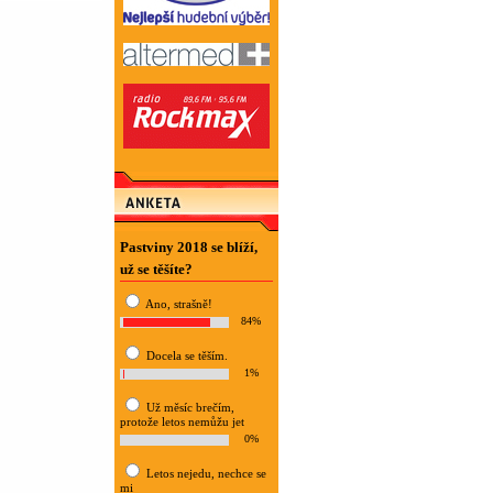
Pastviny 2018 se blíží,
už se těšíte?
Ano, strašně!
84%
Docela se těším.
1%
Už měsíc brečím,
protože letos nemůžu jet
0%
Letos nejedu, nechce se
mi