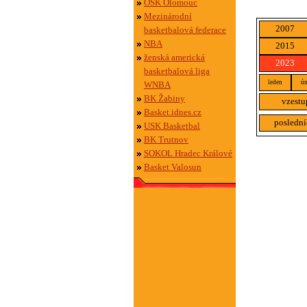
OSK Olomouc
Mezinárodní
2007
basketbalová federace
NBA
2015
ženská americká
2023
basketbalová liga
leden
ún
WNBA
BK Žabiny
vzestu
Basket.idnes.cz
poslední
USK Basketbal
BK Trutnov
SOKOL Hradec Králové
Basket Valosun