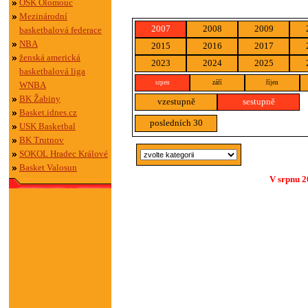
OSK Olomouc
Mezinárodní
2007
2008
2009
basketbalová federace
NBA
2015
2016
2017
ženská americká
2023
2024
2025
basketbalová liga
srpen
září
říjen
WNBA
BK Žabiny
vzestupně
sestupně
Basket.idnes.cz
posledních 30
USK Basketbal
BK Trutnov
SOKOL Hradec Králové
Basket Valosun
V srpnu 2