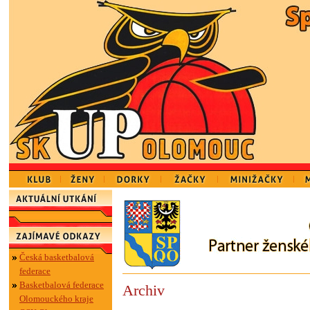
Česká basketbalová
federace
Basketbalová federace
Archiv
Olomouckého kraje