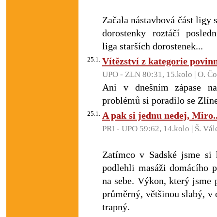
Začala nástavbová část ligy s
dorostenky roztáčí posle
liga starších dorostenek...
25.1.
Vítězství z kategorie povin
UPO - ZLN 80:31, 15.kolo | O. Č
Ani v dnešním zápase naš
problémů si poradilo se Zlí
25.1.
A pak si jednu nedej, Miro..
PRI - UPO 59:62, 14.kolo | Š. Vál
Zatímco v Sadské jsme si h
podlehli masáži domácího p
na sebe. Výkon, který jsme 
průměrný, většinou slabý, v 
trapný.