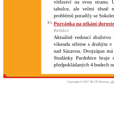
vítězství na svou stranu. 
tabulce, ale velmi těsně n
problémů poradily se Sokol
9.1.
Pozvánka na utkání doroste
Redakce
Aktuálně vedoucí družstvo 1
víkendu střetne s druhým v
nad Sázavou. Dvojzápas má o
Studánky Pardubice hraje 
předpokládaných 4 bodech se
Copyright © 2007 SK UP Olomouc,
eS