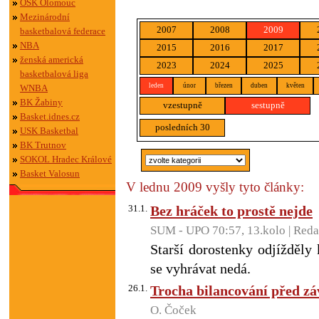
OSK Olomouc
Mezinárodní
2007
2008
2009
basketbalová federace
NBA
2015
2016
2017
ženská americká
2023
2024
2025
basketbalová liga
leden
únor
březen
duben
květen
WNBA
BK Žabiny
vzestupně
sestupně
Basket.idnes.cz
posledních 30
USK Basketbal
BK Trutnov
SOKOL Hradec Králové
Basket Valosun
V lednu 2009 vyšly tyto články:
31.1.
Bez hráček to prostě nejde
SUM - UPO 70:57, 13.kolo | Red
Starší dorostenky odjížděly
se vyhrávat nedá.
26.1.
Trocha bilancování před z
O. Čoček