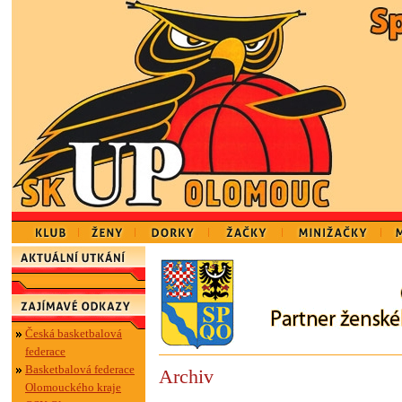
Česká basketbalová
federace
Basketbalová federace
Archiv
Olomouckého kraje