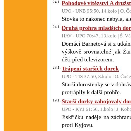
24.1.
Pohodové vítězství A družs
UPO - UNB 95:50, 14.kolo | O. Č
Stovka to nakonec nebyla, ale
24.1.
Druhá prohra mladších dor
HAV - UPO 70:47, 13.kolo | Š. Vá
Domácí Barnetová si z utkán
výškově srovnatelné jak Žai
děti před televizorem.
23.1.
Trápení starších dorek
UPO - TIS 37:50, 8.kolo | O. Čoč
Starší dorostenky se v dohr
protrápily k další prohře.
19.1.
Starší dorky zabojovaly d
UPO - KYJ 61:56, 1.kolo | J. Koh
Jiskřičku naděje na záchra
proti Kyjovu.