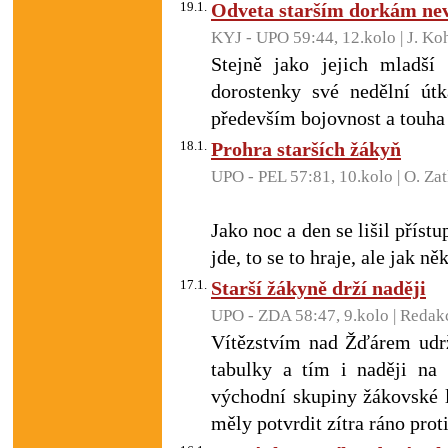
19.1.
Odveta starším dorkám ne
KYJ - UPO 59:44, 12.kolo | J. K
Stejně jako jejich mladší
dorostenky své nedělní út
především bojovnost a touha 
18.1.
Prohra starších žákyň
UPO - PEL 57:81, 10.kolo | O. Za
Jako noc a den se lišil příst
jde, to se to hraje, ale jak ně
17.1.
Starší žákyně drží naději
UPO - ZDA 58:47, 9.kolo | Redak
Vítězstvím nad Žďárem udrž
tabulky a tím i naději na
východní skupiny žákovské 
měly potvrdit zítra ráno prot