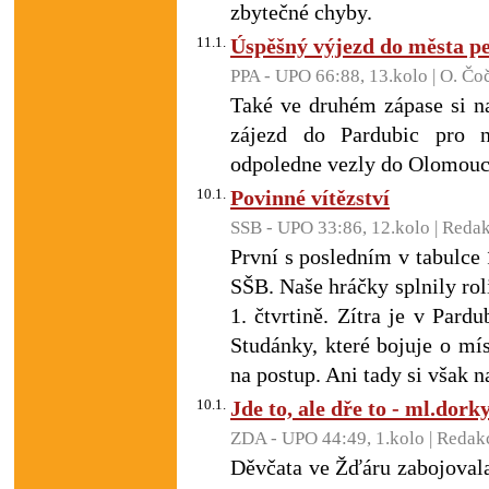
zbytečné chyby.
11.1.
Úspěšný výjezd do města p
PPA - UPO 66:88, 13.kolo | O. Čo
Také ve druhém zápase si n
zájezd do Pardubic pro 
odpoledne vezly do Olomouce
10.1.
Povinné vítězství
SSB - UPO 33:86, 12.kolo | Reda
První s posledním v tabulce 
SŠB. Naše hráčky splnily roli
1. čtvrtině. Zítra je v Pard
Studánky, které bojuje o mís
na postup. Ani tady si však 
10.1.
Jde to, ale dře to - ml.dork
ZDA - UPO 44:49, 1.kolo | Redak
Děvčata ve Žďáru zabojovala