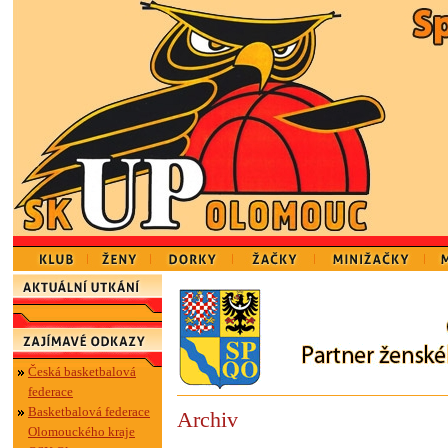
Česká basketbalová
federace
Basketbalová federace
Archiv
Olomouckého kraje