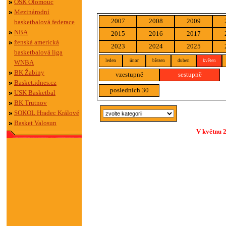
OSK Olomouc
Mezinárodní
2007
2008
2009
basketbalová federace
NBA
2015
2016
2017
ženská americká
2023
2024
2025
basketbalová liga
leden
únor
březen
duben
květen
WNBA
BK Žabiny
vzestupně
sestupně
Basket.idnes.cz
posledních 30
USK Basketbal
BK Trutnov
SOKOL Hradec Králové
Basket Valosun
V květnu 2