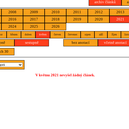
archiv článků
a
2008
2009
2010
2011
2012
2013
2016
2017
2018
2019
2020
2021
2024
2025
2026
or
březen
duben
květen
červen
červenec
srpen
září
říjen
list
pně
sestupně
bez anotací
včetně anotací
ch 30
V květnu 2021 nevyšel žádný článek.