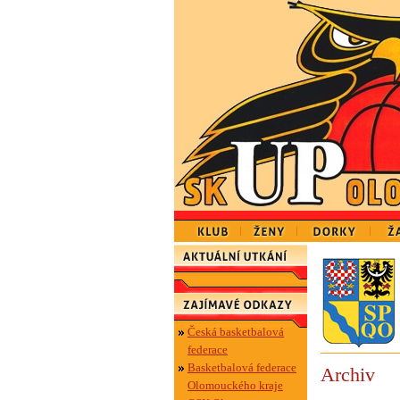
Česká basketbalová
federace
Basketbalová federace
Archiv
Olomouckého kraje