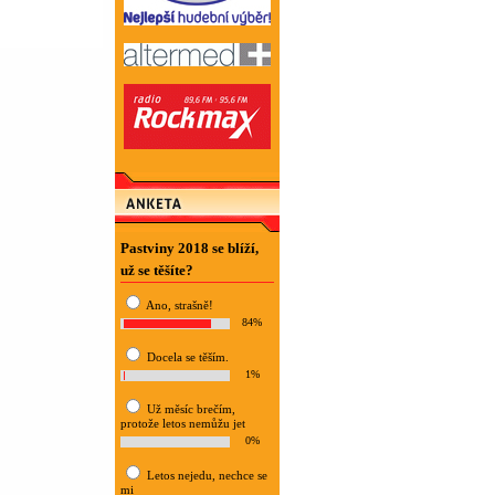
Pastviny 2018 se blíží,
už se těšíte?
Ano, strašně!
84%
Docela se těším.
1%
Už měsíc brečím,
protože letos nemůžu jet
0%
Letos nejedu, nechce se
mi