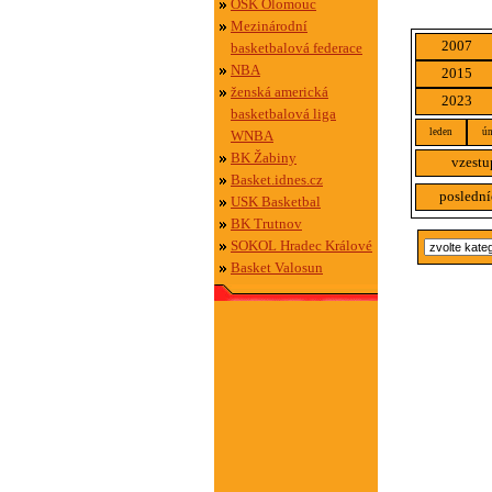
OSK Olomouc
Mezinárodní
2007
basketbalová federace
NBA
2015
ženská americká
2023
basketbalová liga
leden
ún
WNBA
BK Žabiny
vzestu
Basket.idnes.cz
poslední
USK Basketbal
BK Trutnov
SOKOL Hradec Králové
Basket Valosun