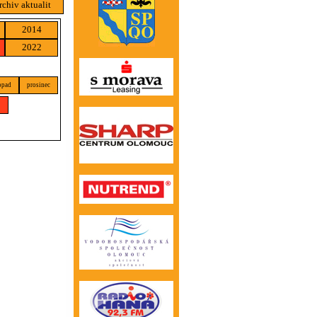
rchiv aktualit
2014
2022
opad
prosinec