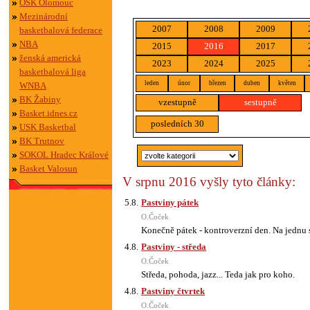
OSK Olomouc
Mezinárodní
2007
2008
2009
basketbalová federace
NBA
2015
2016
2017
ženská americká
2023
2024
2025
basketbalová liga
leden
únor
březen
duben
květen
WNBA
BK Žabiny
vzestupně
sestupně
Basket.idnes.cz
posledních 30
USK Basketbal
BK Trutnov
SOKOL Hradec Králové
Basket Valosun
V srpnu 2016 vyšly tyto články:
5.8.
Pastviny pátek
O.Čoček
Konečně pátek - kontroverzní den. Na jednu s
4.8.
Pastviny - středa
O.Čoček
Středa, pohoda, jazz... Teda jak pro koho.
4.8.
Pastviny čtvrtek
O.Čoček