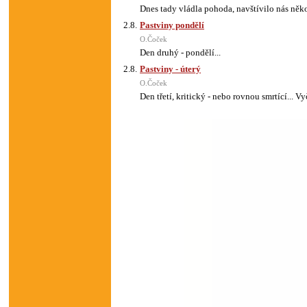
Dnes tady vládla pohoda, navštívilo nás něko
2.8.
Pastviny pondělí
O.Čoček
Den druhý - pondělí...
2.8.
Pastviny - úterý
O.Čoček
Den třetí, kritický - nebo rovnou smrtící... 