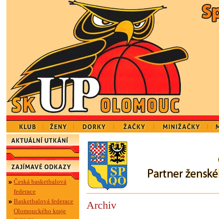
Česká basketbalová
federace
Basketbalová federace
Archiv
Olomouckého kraje