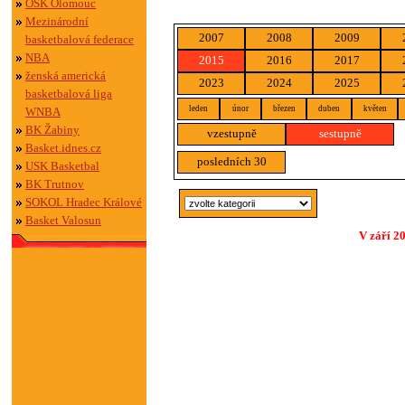
OSK Olomouc
Mezinárodní
2007
2008
2009
basketbalová federace
NBA
2015
2016
2017
ženská americká
2023
2024
2025
basketbalová liga
leden
únor
březen
duben
květen
WNBA
BK Žabiny
vzestupně
sestupně
Basket.idnes.cz
posledních 30
USK Basketbal
BK Trutnov
SOKOL Hradec Králové
Basket Valosun
V září 2