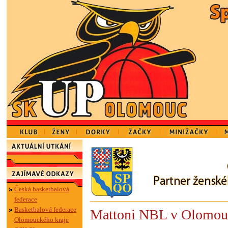
Česká basketbalová
federace
Basketbalová federace
Mattoni NBL v Olomou
Olomouckého kraje