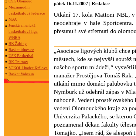
OSK Olomouc
pátek 16.11.2007 | Redakce
Mezinárodní
basketbalová federace
Utkání 17. kola Mattoni NBL, v
NBA
neodehraje v hale Sportcentra.
ženská americká
přesunuli své střetnutí do olomou
basketbalová liga
WNBA
BK Žabiny
Basket.idnes.cz
„Asociace ligových klubů chce při
USK Basketbal
městech, kde se nejvyšší soutěž n
BK Trutnov
našeho sportu mládeži,“ vysvětl
SOKOL Hradec Králové
Basket Valosun
manažer Prostějova Tomáš Rak. 
utkání mimo domácí palubovku t
Nymburk už odehrál zápas v Mla
náhodně. Vedení prostějovského
vedení Olomouckého kraje za pod
Univerzita Palackého, se kterou O
poznamenal děkan fakulty tělesn
Tomajko. „Jsem rád, že alespoň 