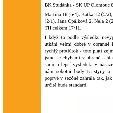
BK Studánka - SK UP Olomouc 83 
Martina 18 (6/4), Katka 12 (5/2),
(2/1), Jana Opálková 2, Nela 2 (
TH celkem 17/11.
I když to podle výsledku nevyp
utkání velmi dobré v obranné i
rychlý protiútok - toto platí ze
jsme se chybami v obraně a hla
sami o lepší výsledek. V nasaze
nám sobotní body Kristýny a N
poprvé v sezóně zahrála tak, jak
určitě bude standard.