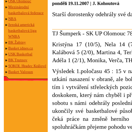
OSK Olomouc
pondělí 19.11.2007 | J. Kohoutová
Mezinárodní
basketbalová federace
Starší dorostenky odehrály své d
NBA
ženská americká
basketbalová liga
TJ Šumperk - SK UP Olomouc 78 :
WNBA
BK Žabiny
Kristýna 17 (10/5), Nela 14 (7
Basket.idnes.cz
Kalábová 5 (2/0), Martina 4, Ter
USK Basketbal
Adéla 1 (2/1), Monika, Verča, T
BK Trutnov
SOKOL Hradec Králové
Výsledek 1.poločasu 45 : 15 v n
Basket Valosun
utkání nasazení v obraně, ale bo
tím i vytváření střeleckých po
doskokem, který nám chyběl i př
sobotu s námi odehrály posledn
ukončily své basketbalové půso
čeká práce na změně herního
spoluhráčkám přejeme pohodu ve 