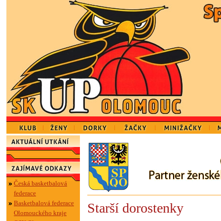
Česká basketbalová
federace
Basketbalová federace
Starší dorostenky
Olomouckého kraje