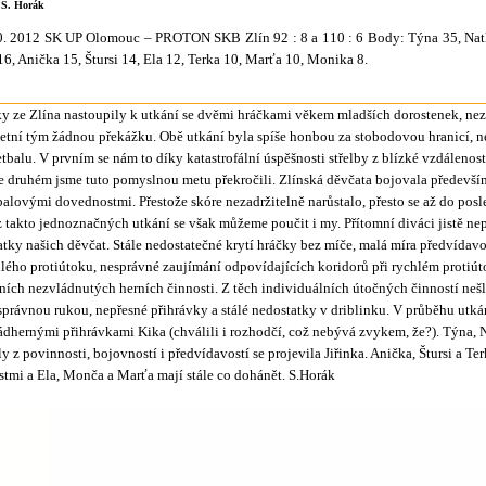
| S. Horák
. 2012 SK UP Olomouc – PROTON SKB Zlín 92 : 8 a 110 : 6 Body: Týna 35, Natka
6, Anička 15, Štursi 14, Ela 12, Terka 10, Marťa 10, Monika 8.
ky ze Zlína nastoupily k utkání se dvěmi hráčkami věkem mladších dorostenek, ne
etní tým žádnou překážku. Obě utkání byla spíše honbou za stobodovou hranicí, 
tbalu. V prvním se nám to díky katastrofální úspěšnosti střelby z blízké vzdálenosti
ve druhém jsme tuto pomyslnou metu překročili. Zlínská děvčata bojovala předevší
balovými dovednostmi. Přestože skóre nezadržitelně narůstalo, přesto se až do pos
 z takto jednoznačných utkání se však můžeme poučit i my. Přítomní diváci jistě ne
tky našich děvčat. Stále nedostatečné krytí hráčky bez míče, malá míra předvídavo
lého protiútoku, nesprávné zaujímání odpovídajících koridorů při rychlém protiúto
dních nezvládnutých herních činnosti. Z těch individuálních útočných činností neš
právnou rukou, nepřesné přihrávky a stálé nedostatky v driblinku. V průběhu utkán
ádhernými přihrávkami Kika (chválili i rozhodčí, což nebývá zvykem, že?). Týna, 
 z povinnosti, bojovností i předvídavostí se projevila Jiřinka. Anička, Štursi a Te
tmi a Ela, Monča a Marťa mají stále co dohánět. S.Horák