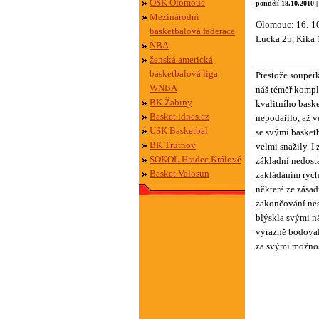
OSK Olomouc
pondělí 18.10.2010 
Mezinárodní
Olomouc: 16. 10
basketbalová federace
Lucka 25, Kika 1
NBA
ženská americká
basketbalová liga
Přestože soupeř
WNBA
náš téměř kompl
BK Žabiny
kvalitního baske
Basket.idnes.cz
nepodařilo, až 
USK Basketbal
se svými basket
BK Trutnov
velmi snažily. I
SOKOL Hradec Králové
základní nedosta
Basket Valosun
zakládáním rych
některé ze zása
zakončování nes
blýskla svými n
výrazně bodovaly
za svými možnos