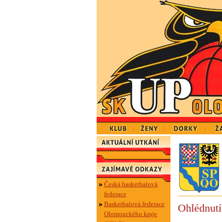
Česká basketbalová
federace
Basketbalová federace
Ohlédnutí
Olomouckého kraje