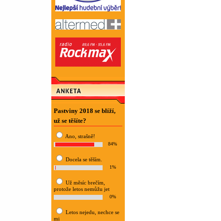
Pastviny 2018 se blíží,
už se těšíte?
Ano, strašně!
84%
Docela se těším.
1%
Už měsíc brečím,
protože letos nemůžu jet
0%
Letos nejedu, nechce se
mi