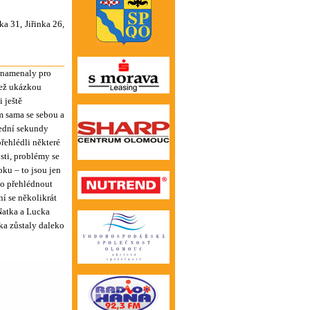
 31, Jiřinka 26,
znamenaly pro
než ukázkou
 ještě
m sama se sebou a
lední sekundy
přehlédli některé
sti, problémy se
ku – to jsou jen
lo přehlédnout
í se několikrát
Natka a Lucka
rka zůstaly daleko