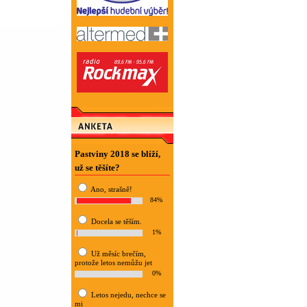
Pastviny 2018 se blíží,
už se těšíte?
Ano, strašně!
84%
Docela se těším.
1%
Už měsíc brečím,
protože letos nemůžu jet
0%
Letos nejedu, nechce se
mi