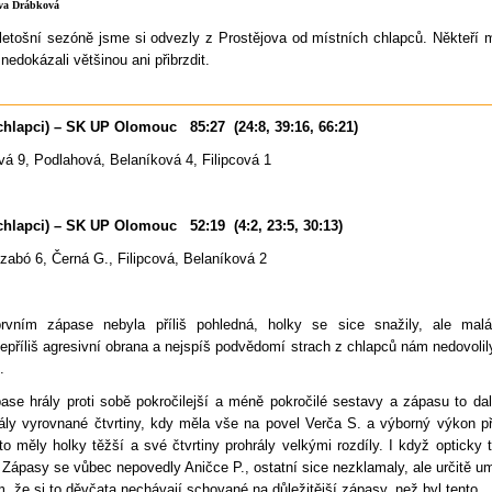
Eva Drábková
 letošní sezóně jsme si odvezly z Prostějova od místních chlapců. Někteří 
nedokázali většinou ani přibrzdit.
chlapci) – SK UP Olomouc
85:27
(24:8, 39:16, 66:21)
vá 9, Podlahová, Belaníková 4, Filipcová 1
chlapci) – SK UP Olomouc
52:19
(4:2, 23:5, 30:13)
zabó 6, Černá G., Filipcová, Belaníková 2
vním zápase nebyla příliš pohledná, holky se sice snažily, ale malá
epříliš agresivní obrana a nejspíš podvědomí strach z chlapců nám nedovoli
.
se hrály proti sobě pokročilejší a méně pokročilé sestavy a zápasu to dal
ály vyrovnané čtvrtiny, kdy měla vše na povel Verča S. a výborný výkon p
 to měly holky těžší a své čtvrtiny prohrály velkými rozdíly. I když opticky
 Zápasy se vůbec nepovedly Aničce P., ostatní sice nezklamaly, ale určitě um
 že si to děvčata nechávají schované na důležitější zápasy, než byl tento.