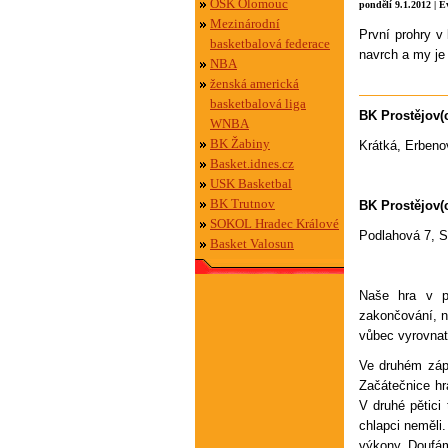
OSK Olomouc
pondělí 9.1.2012 | 
Mezinárodní
První prohry v
basketbalová federace
navrch a my je 
NBA
ženská americká
basketbalová liga
BK Prostějov(
WNBA
BK Žabiny
Krátká, Erbeno
Basket.idnes.cz
USK Basketbal
BK Trutnov
BK Prostějov(
SOKOL Hradec Králové
Podlahová 7, S
Basket Valosun
Naše hra v pr
zakončování, n
vůbec vyrovnat
Ve druhém zápa
Začátečnice hr
V druhé pětici
chlapci neměli.
výkony. Doufám,