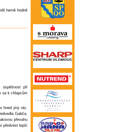
měli herně hodně
 úspěšnost při
ly se k chlapcům
o hned jiný ráz.
ředvedla Gabča.
 takovou převahu
í předvést lepší