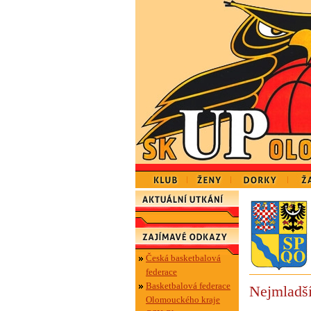
Česká basketbalová
federace
Basketbalová federace
Nejmladší
Olomouckého kraje