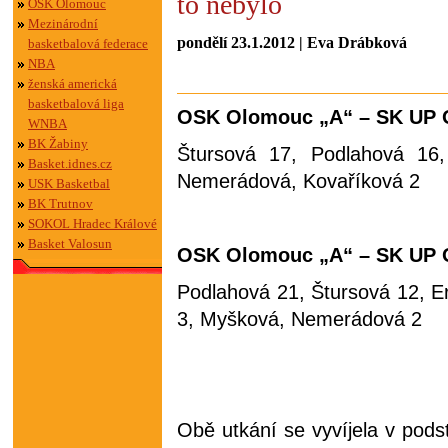
to nebylo
OSK Olomouc
Mezinárodní
pondělí 23.1.2012 | Eva Drábková
basketbalová federace
NBA
ženská americká
basketbalová liga
OSK Olomouc „A“ – SK UP
WNBA
BK Žabiny
Štursová 17, Podlahová 16,
Basket.idnes.cz
Nemerádová, Kovaříková 2
USK Basketbal
BK Trutnov
SOKOL Hradec Králové
Basket Valosun
OSK Olomouc „A“ – SK UP
Podlahová 21, Štursová 12, Er
3, Myšková, Nemerádová 2
Obě utkání se vyvíjela v pods