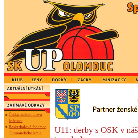
Česká basketbalová
federace
Basketbalová federace
U11: derby s OSK v náš
Olomouckého kraje