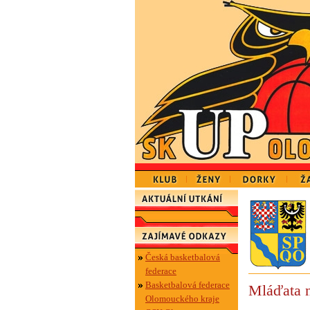
Česká basketbalová
federace
Basketbalová federace
Mláďata 
Olomouckého kraje