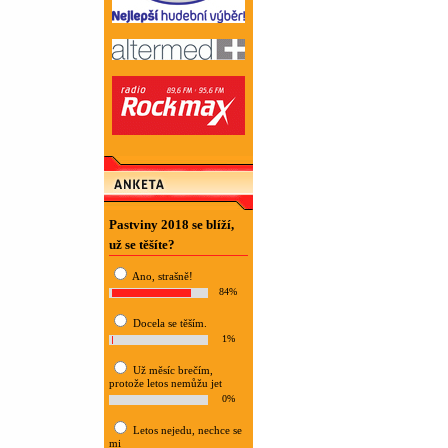
Pastviny 2018 se blíží,
už se těšíte?
Ano, strašně!
84%
Docela se těším.
1%
Už měsíc brečím,
protože letos nemůžu jet
0%
Letos nejedu, nechce se
mi