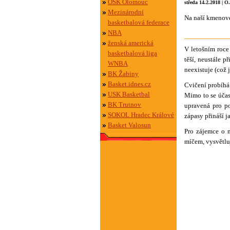
OSK Olomouc
středa 14.2.2018 | O
Mezinárodní
Na naší kmenové
basketbalová federace
NBA
ženská americká
V letošním roce
basketbalová liga
těší, neustále 
WNBA
neexistuje (což 
BK Žabiny
Basket.idnes.cz
Cvičení probíhá
USK Basketbal
Mimo to se účas
BK Trutnov
upravená pro po
SOKOL Hradec Králové
zápasy přináší j
Basket Valosun
Pro zájemce o 
míčem, vysvětluj