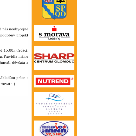
ož nás neobyčejně
e podobný projekt
d 15:00h třeťáci.
ta. Pravidla máme
ejmenší děvčata a
základům práce s
rtovat :-)