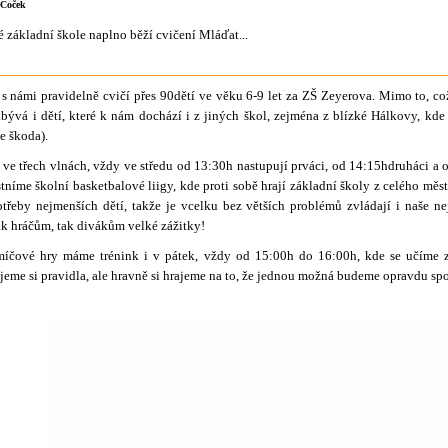
.Čoček
 základní škole naplno běží cvičení Mláďat...
 s námi pravidelně cvičí přes 90dětí ve věku 6-9 let za ZŠ Zeyerova. Mimo to, c
přibývá i dětí, které k nám dochází i z jiných škol, zejména z blízké Hálkovy, kd
je škoda).
 ve třech vlnách, vždy ve středu od 13:30h nastupují prváci, od 14:15hdruháci a o
tníme školní basketbalové liigy, kde proti sobě hrají základní školy z celého měs
třeby nejmenších dětí, takže je vcelku bez větších problémů zvládají i naše n
ak hráčům, tak divákům velké zážitky!
míčové hry máme trénink i v pátek, vždy od 15:00h do 16:00h, kde se učíme 
eme si pravidla, ale hravně si hrajeme na to, že jednou možná budeme opravdu spo