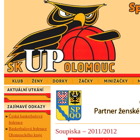
Česká basketbalová
federace
Basketbalová federace
Soupiska – 2011/2012
Olomouckého kraje