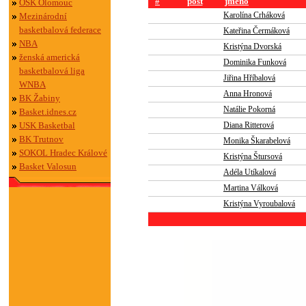
#
post
jméno
OSK Olomouc
Mezinárodní
Karolína Crháková
basketbalová federace
Kateřina Čermáková
NBA
Kristýna Dvorská
ženská americká
Dominika Funková
basketbalová liga
Jiřina Hříbalová
WNBA
Anna Hronová
BK Žabiny
Natálie Pokorná
Basket.idnes.cz
USK Basketbal
Diana Ritterová
BK Trutnov
Monika Škarabelová
SOKOL Hradec Králové
Kristýna Štursová
Basket Valosun
Adéla Utíkalová
Martina Válková
Kristýna Vyroubalová