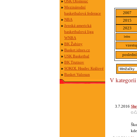
OSK Olomouc
Mezinárodní
2007
basketbalová federace
NBA
2015
ženská americká
2023
basketbalová liga
leden
WNBA
BK Žabiny
vzestu
Basket.idnes.cz
poslední
USK Basketbal
BK Trutnov
SOKOL Hradec Králové
Basket Valosun
V kategorii
3.7.2016
Shr
O.Č
Ško
kde