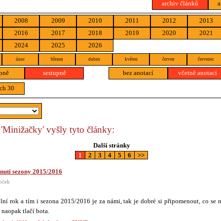
archiv článků
a
2008
2009
2010
2011
2012
2013
2016
2017
2018
2019
2020
2021
2024
2025
2026
únor
březen
duben
květen
červen
červenec
pně
sestupně
bez anotací
včetně anotací
ch 30
 'Minižačky' vyšly tyto články:
Další stránky
1
2
3
4
5
6
>>
nutí sezony 2015/2016
oček
lní rok a tím i sezona 2015/2016 je za námi, tak je dobré si připomenout, co se
 naopak tlačí bota.