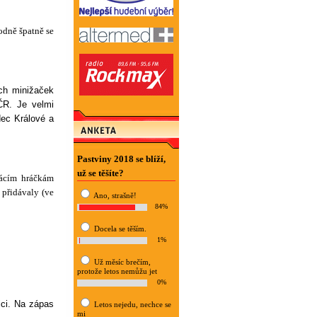
odně špatně se
ích minižaček
ČR. Je velmi
dec Králové a
Pastviny 2018 se blíží,
už se těšíte?
mácím hráčkám
 přidávaly (ve
Ano, strašně!
84%
Docela se těším.
1%
Už měsíc brečím,
protože letos nemůžu jet
0%
ici. Na zápas
Letos nejedu, nechce se
mi