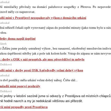
atloukal
rší minižačky přivítaly na domácí palubovce soupeřky z Přerova. Po nepoved
nově měly co napravovat.
dší mini v Prostějově nezopakovaly výkon z domácího utkání
atloukal
ná někteří čekali opět vyrovnaný zápas do poslední minuty (jako tomu bylo u nás)
vdou.
etky doma napůl úspěšné
ašánek
ti Žďáru jsme podaly ustrašený výkon , bez nasazení, okořeněný množstvím indiv
ízkou úspěšnosti střelby jak z pole tak kolem koše. Vstup do zápasu se nám nevyve
: derby s OSK v náš prospěch, ale moc přesvědčivé to nebylo
 Drábková
dší mini v derby proti OSK A předvedly velmi dobrý výkon
atloukal
řes dvě porážky měla utkání velmi dobrý náboj. Čtěte dál...
mladší mini poprvé prohrály
 Drábková
ní prohry v letošní sezóně jsme si odvezly z Prostějova od místních chlapců.
ně hodně navrch a my je nedokázali většinou ani přibrzdit.
rší mini propadly proti Prostějovu