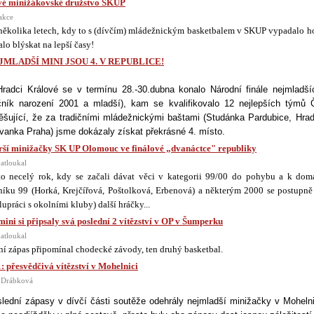
é minižákovské družstvo SKUP
akce
několika letech, kdy to s (dívčím) mládežnickým basketbalem v SKUP vypadalo h
alo blýskat na lepší časy!
JMLADŠÍ MINI JSOU 4. V REPUBLICE!
radci Králové se v termínu 28.-30.dubna konalo Národní finále nejmladš
čník narození 2001 a mladší), kam se kvalifikovalo 12 nejlepších týmů 
ěšující, že za tradičními mládežnickými baštami (Studánka Pardubice, Hra
vanka Praha) jsme dokázaly získat překrásné 4. místo.
rší minižačky SK UP Olomouc ve finálové „dvanáctce" republiky
atloukal
to necelý rok, kdy se začali dávat věci v kategorii 99/00 do pohybu a k do
níku 99 (Horká, Krejčířová, Poštolková, Erbenová) a některým 2000 se postupně
lupráci s okolními kluby) další hráčky...
 mini si připsaly svá poslední 2 vítězství v OP v Šumperku
atloukal
ní zápas připomínal chodecké závody, ten druhý basketbal.
: přesvědčivá vítězství v Mohelnici
 Drábková
lední zápasy v dívčí části soutěže odehrály nejmladší minižačky v Moheln