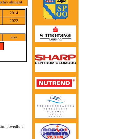
rchiv aktualit
2014
2022
srpen
 nám povedlo a