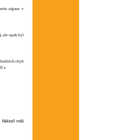
eném zápase v
, ale opak byl
iduálních chyb
dl a
 Někteří měli