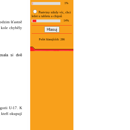
.
1%
Pastviny nikdy víc, chci
ležet u tabletu a chipsů
14%
podzim šťastně
 kole chyběly
Počet hlasujících: 286
psala si dvě
gorii U-17. K
 kteří okupují