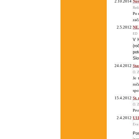
2.10.2014
Nov
Red
Po 
zač
2.5.2012
NE
ED
V H
(ro
pot
Slo
24.4.2012
Sta
O. Z
Je 
roč
spo
15.4.2012
St.
O. Z
Prv
2.4.2012
U11
Eva
Pos