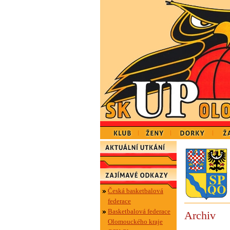
Česká basketbalová
federace
Basketbalová federace
Archiv
Olomouckého kraje