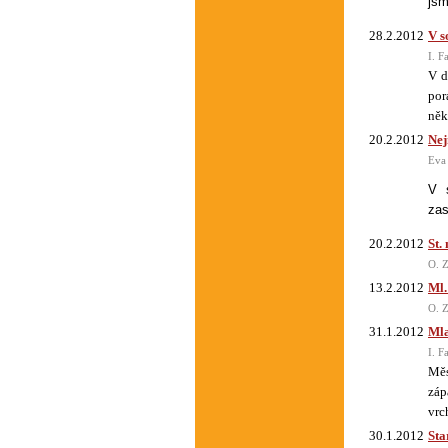
jsm
28.2.2012
V s
I. F
V d
por
něk
20.2.2012
Nej
Eva
V s
zas
20.2.2012
St.
O. Z
13.2.2012
Ml.
O. Z
31.1.2012
Mla
I. F
Měs
záp
vrc
30.1.2012
Sta