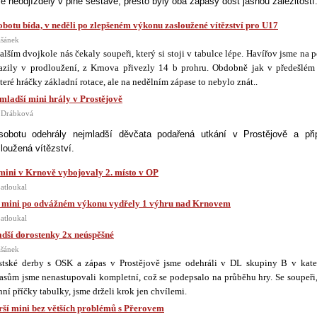
e neodjížděly v plné sestavě, přesto byly oba zápasy dost jasnou záležitostí
obotu bída, v neděli po zlepšeném výkonu zasloužené vítězství pro U17
ašánek
alším dvojkole nás čekaly soupeři, který si stoji v tabulce lépe. Havířov jsme na 
azily v prodloužení, z Krnova přivezly 14 b prohru. Obdobně jak v předešlém
teré hráčky základní rotace, ale na nedělním zápase to nebylo znát..
mladší mini hrály v Prostějově
 Drábková
obotu odehrály nejmladší děvčata podařená utkání v Prostějově a při
loužená vítězství.
 mini v Krnově vybojovaly 2. místo v OP
atloukal
 mini po odvážném výkonu vydřely 1 výhru nad Krnovem
atloukal
dší dorostenky 2x neúspěšné
ašánek
tské derby s OSK a zápas v Prostějově jsme odehráli v DL skupiny B v kate
asům jsme nenastupovali kompletní, což se podepsalo na průběhu hry. Se soupeři,
hní příčky tabulky, jsme drželi krok jen chvílemi.
rší mini bez větších problémů s Přerovem