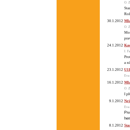
O. Z
Sta
Rož
30.1.2012
Mla
O. Z
Mož
pra
24.1.2012
Kad
I. F
Pro
a n
23.1.2012
U11
Eva
16.1.2012
Mla
O. Z
I p
9.1.2012
Nej
Eva
Prv
her
8.1.2012
Sta